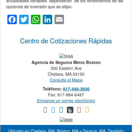
anualidades variables dependerán de los rendimientos de las
opciones de inversión que se elijan.
Facebook
Twitter
WhatsApp
LinkedIn
Email
Centro de Cotizaciones Rápidas
Agencia de Seguros Metro Boston
300 Eastern Ave
Chelsea, MA 02150
Consulta el Mapa
Teléfono:
617-440-3930
Fax: 617-884-6487
Envíanos un correo electrónico
b
Ubicado en
Chelsea, MA
;
Boston, MA
y
Saugus, MA
. También