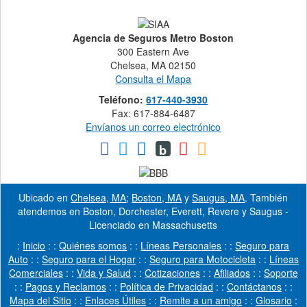
Agencia de Seguros Metro Boston
300 Eastern Ave
Chelsea, MA 02150
Consulta el Mapa
Teléfono:
617-440-3930
Fax: 617-884-6487
Envíanos un correo electrónico
b
Ubicado en
Chelsea, MA
;
Boston, MA
y
Saugus, MA
. También
atendemos en Boston, Dorchester, Everett, Revere y Saugus -
Licenciado en Massachusetts
:
Inicio
: :
Quiénes somos
: :
Líneas Personales
: :
Seguro para
Auto
: :
Seguro para el Hogar
: :
Seguro para Motocicleta
: :
Líneas
Comerciales
: :
Vida y Salud
: :
Cotizaciones
: :
Afiliados
: :
Soporte
: :
Pagos y Reclamos
: :
Política de Privacidad
: :
Contáctanos
: :
Mapa del Sitio
: :
Enlaces Útiles
: :
Remite a un amigo
: :
Glosario
: