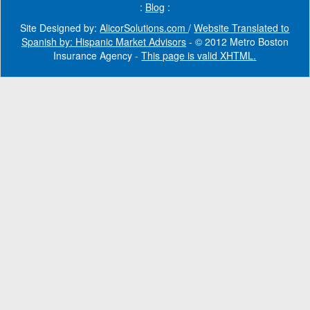
:
Blog
:
Site Designed by:
AlicorSolutions.com
/
Website Translated to
Spanish by: Hispanic Market Advisors
- © 2012 Metro Boston
Insurance Agency -
This page is valid XHTML.