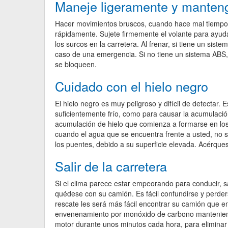
Maneje ligeramente y manten
Hacer movimientos bruscos, cuando hace mal tiempo, 
rápidamente. Sujete firmemente el volante para ayuda
los surcos en la carretera. Al frenar, si tiene un sis
caso de una emergencia. Si no tiene un sistema ABS,
se bloqueen.
Cuidado con el hielo negro
El hielo negro es muy peligroso y difícil de detectar. 
suficientemente frío, como para causar la acumulación
acumulación de hielo que comienza a formarse en los 
cuando el agua que se encuentra frente a usted, no s
los puentes, debido a su superficie elevada. Acérques
Salir de la carretera
Si el clima parece estar empeorando para conducir, sa
quédese con su camión. Es fácil confundirse y perders
rescate les será más fácil encontrar su camión que en
envenenamiento por monóxido de carbono manteniendo
motor durante unos minutos cada hora, para eliminar el